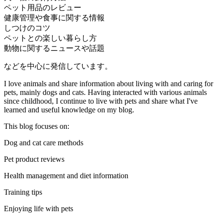
ペット用品のレビュー
健康管理や食事に関する情報
しつけのコツ
ペットとの楽しい暮らし方
動物に関するニュースや話題
などを中心に発信しています。
I love animals and share information about living with and caring for
pets, mainly dogs and cats. Having interacted with various animals
since childhood, I continue to live with pets and share what I've
learned and useful knowledge on my blog.
This blog focuses on:
Dog and cat care methods
Pet product reviews
Health management and diet information
Training tips
Enjoying life with pets