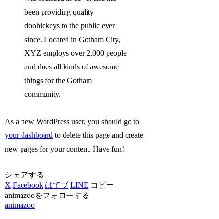
been providing quality
doohickeys to the public ever
since. Located in Gotham City,
XYZ employs over 2,000 people
and does all kinds of awesome
things for the Gotham
community.
As a new WordPress user, you should go to
your dashboard
to delete this page and create
new pages for your content. Have fun!
シェアする
X
Facebook
はてブ
LINE
コピー
animazooをフォローする
animazoo