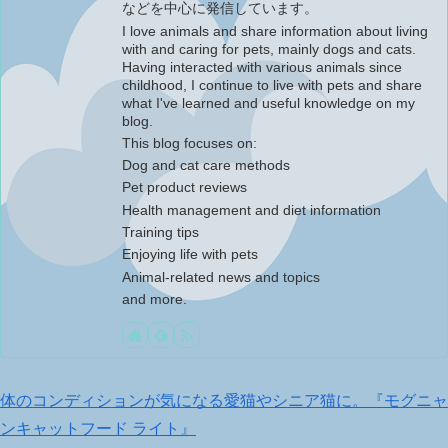
などを中心に発信しています。
I love animals and share information about living
with and caring for pets, mainly dogs and cats.
Having interacted with various animals since
childhood, I continue to live with pets and share
what I've learned and useful knowledge on my
blog.
This blog focuses on:
Dog and cat care methods
Pet product reviews
Health management and diet information
Training tips
Enjoying life with pets
Animal-related news and topics
and more.
体のコンディションが気になる愛猫やシニア猫に。『モグニャ
ンキャットフード ライト』