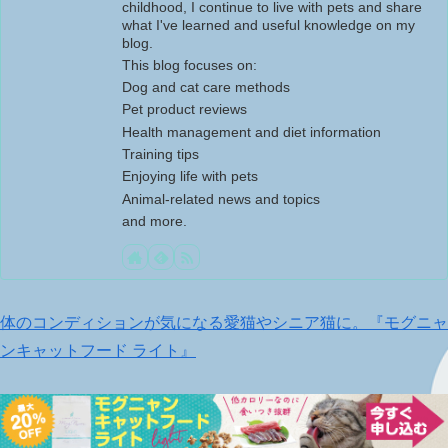
childhood, I continue to live with pets and share
what I've learned and useful knowledge on my
blog.
This blog focuses on:
Dog and cat care methods
Pet product reviews
Health management and diet information
Training tips
Enjoying life with pets
Animal-related news and topics
and more.
体のコンディションが気になる愛猫やシニア猫に。『モグニャ
ンキャットフード ライト』